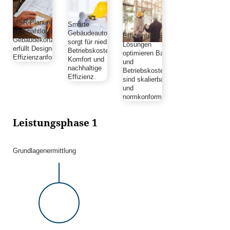
MSR-Planung integriert
Smarte
sich nahtlos ins
Gebäudeautomation
Effiziente MSR-
Gebäudekonzept und
sorgt für niedrige
Lösungen
erfüllt Design- und
Betriebskosten,
optimieren Bau-
Effizienzanforderungen.
Komfort und
und
nachhaltige
Betriebskosten,
Effizienz.
sind skalierbar
und
normkonform
Leistungsphase 1
Grundlagenermittlung