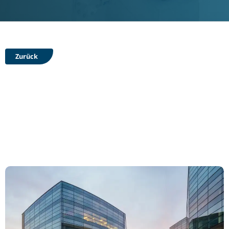
Zurück
Gebäudeautomation für
Bürogebäude: Moderne
und smarte Arbeitsräume