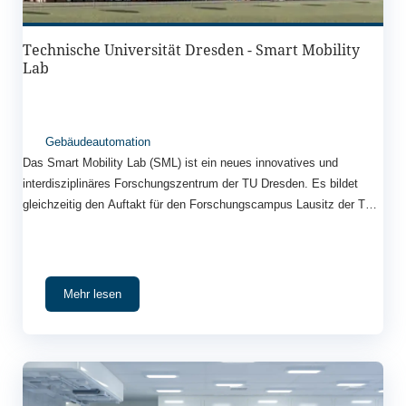
Technische Universität Dresden - Smart Mobility
Lab
Gebäudeautomation
Das Smart Mobility Lab (SML) ist ein neues innovatives und
interdisziplinäres Forschungszentrum der TU Dresden. Es bildet
gleichzeitig den Auftakt für den Forschungscampus Lausitz der TU
Dresden in unmittelbarer Nähe zu Hoyerswerda. Mit einer sehr
großen Versuchshalle (Grundfläche: 100 x 100 m stützenfrei, lichte
Höhe: 30 m), umfangreichen Außenversuchsflächen (u. a. Fahr- und
Landefläche ca. 75 x 75 m), modernsten Laboren (z. B. Klimahalle,
Mehr lesen
elektromagnetische Absorberhalle) und Werkstätten sowie flexibel
nutzbaren Büro- und Konferenzflächen bietet das SML perfekte
Voraussetzungen für die Grundlagenforschung und
anwendungsorientierte Forschung auf dem Gebiet der
Mobilitätslösungen der Zukunft. Die Herausforderung bestand darin,