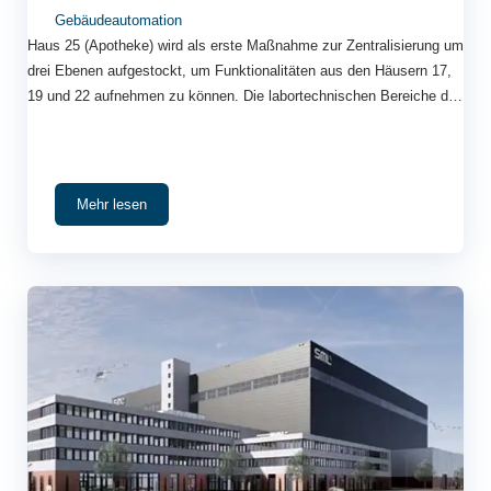
Gebäudeautomation
Haus 25 (Apotheke) wird als erste Maßnahme zur Zentralisierung um
drei Ebenen aufgestockt, um Funktionalitäten aus den Häusern 17,
19 und 22 aufnehmen zu können. Die labortechnischen Bereiche der
klinischen Chemie, Mikrobiologie und Hygiene und der Pathologie,
mit Ausnahme der Prosektur, werden unter Berücksichtigung der
Nutzung von Synergieeffekten in Haus 25 zusammengefasst. Nach
dem Umzug der drei genannten Bereiche soll Haus 22, in dem
Mehr lesen
bislang die klinische Chemie, die Mikrobiologie und Hygiene
untergebracht sind, rückgebaut werden.