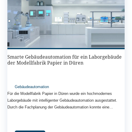
dass das System mit einer Simulationsberechnung entwickelt
werden musste. Zur Speicherung des erzeugten Wasserstoffs
(saisonaler Speicher) wurden zwei Groß-Stahl-Tanks mit jeweils
90m³ Volumen dimensioniert. Das System besteht weiterhin aus
Elektrolyse, Brennstoffzelle, Batteriespeicher, Schichtenspeicher,
Verdichter, TGA-Ausrüstung, Energiemanagement, IT-Infrastruktur.
Smarte Gebäudeautomation für ein Laborgebäude
der Modellfabrik Papier in Düren
Gebäudeautomation
Für die Modellfabrik Papier in Düren wurde ein hochmodernes
Laborgebäude mit intelligenter Gebäudeautomation ausgestattet.
Durch die Fachplanung der Gebäudeautomation konnte eine
effiziente Steuerung und Überwachung der technischen Systeme
realisiert werden.