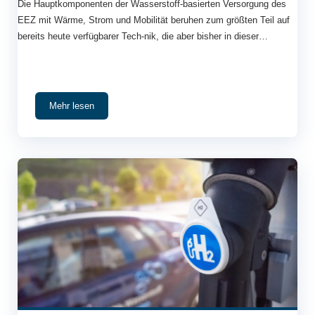
Die Hauptkomponenten der Wasserstoff-basierten Versorgung des
EEZ mit Wärme, Strom und Mobilität beruhen zum größten Teil auf
bereits heute verfügbarer Tech-nik, die aber bisher in dieser
Kombination und im Zusammenspiel nicht realisiert wurde. Angebote
und Erfahrungen, die die lokale Erzeugung von sauberer, elektri-
scher Energie und die lokale Speicherung von grünem Wasserstoff
im Leistungsbereich bis 1MWp abdecken, sind am Markt bisher
Mehr lesen
nicht verfügbar.