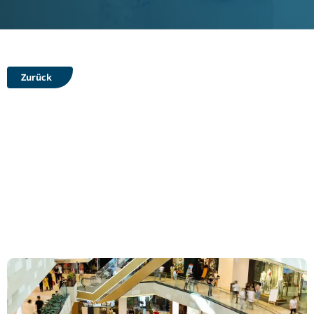
Zurück
Gebäudeautomation für
Gewerbebauten: Smarte
Lösungen für effizienten
Handel und Logistik