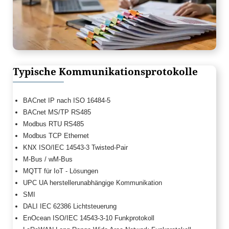
Typische Kommunikationsprotokolle
BACnet IP nach ISO 16484-5
BACnet MS/TP RS485
Modbus RTU RS485
Modbus TCP Ethernet
KNX ISO/IEC 14543-3 Twisted-Pair
M-Bus / wM-Bus
MQTT für IoT - Lösungen
UPC UA herstellerunabhängige Kommunikation
SMI
DALI IEC 62386 Lichtsteuerung
EnOcean ISO/IEC 14543-3-10 Funkprotokoll