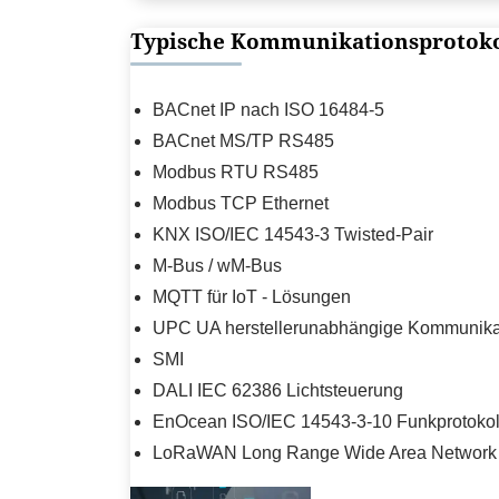
Typische Kommunikationsprotoko
BACnet IP nach ISO 16484-5
BACnet MS/TP RS485
Modbus RTU RS485
Modbus TCP Ethernet
KNX ISO/IEC 14543-3 Twisted-Pair
M-Bus / wM-Bus
MQTT für IoT - Lösungen
UPC UA herstellerunabhängige Kommunika
SMI
DALI IEC 62386 Lichtsteuerung
EnOcean ISO/IEC 14543-3-10 Funkprotokol
LoRaWAN Long Range Wide Area Network 