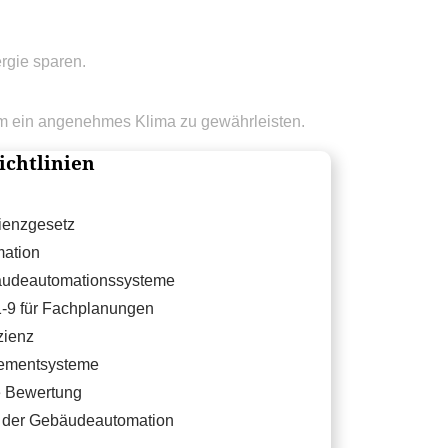
rgie sparen.
um ein angenehmes Klima zu gewährleisten.
ichtlinien
ienzgesetz
mation
äudeautomationssysteme
1-9 für Fachplanungen
zienz
ementsysteme
e Bewertung
in der Gebäudeautomation