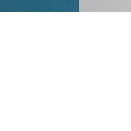
auten:
s mit smarter