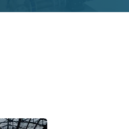
tion für Verkehrsb
d sicherer unterweg