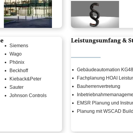
me
Leistungsumfang & S
Siemens
Wago
Phönix
Gebäudeautomation KG48
Beckhoff
Fachplanung HOAI Leistu
Kieback&Peter
Bauherrenvertretung
Sauter
Inbetriebnahmemanageme
Johnson Controls
EMSR Planung und Instru
Planung mit WSCAD Build