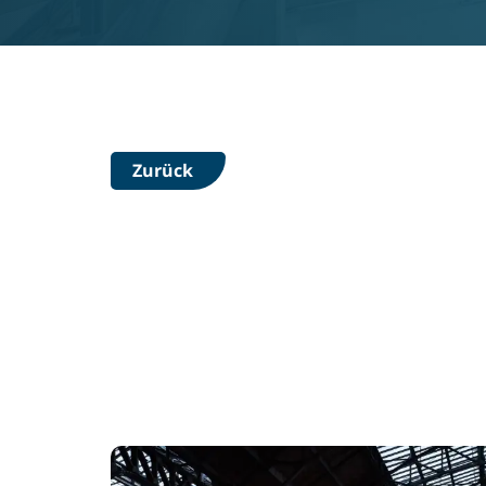
Zurück
Gebäudeautoma
Effizienter un
Technik