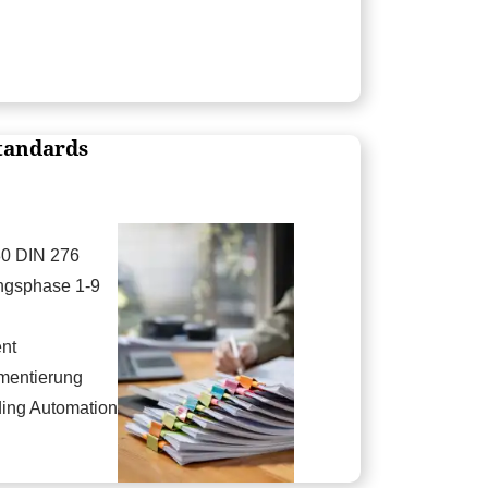
tandards
0 DIN 276
ngsphase 1-9
nt
mentierung
ing Automation