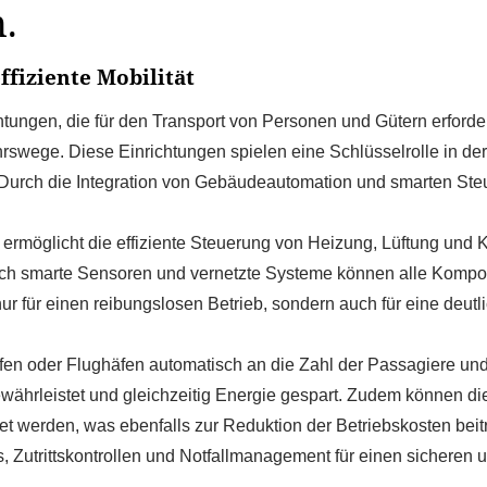
n.
ffiziente Mobilität
chtungen, die für den Transport von Personen und Gütern erford
swege. Diese Einrichtungen spielen eine Schlüsselrolle in de
len. Durch die Integration von Gebäudeautomation und smarten 
rmöglicht die effiziente Steuerung von Heizung, Lüftung und
ch smarte Sensoren und vernetzte Systeme können alle Kompon
nur für einen reibungslosen Betrieb, sondern auch für eine deu
en oder Flughäfen automatisch an die Zahl der Passagiere u
hrleistet und gleichzeitig Energie gespart. Zudem können di
 werden, was ebenfalls zur Reduktion der Betriebskosten beiträ
utrittskontrollen und Notfallmanagement für einen sicheren u