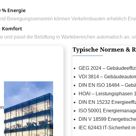
0 % Energie
und Bewegungssensoren können Verkehrsbauten erheblich Ene
n Komfort
 und passt die Belüftung in Wartebereichen automatisch an, 
Typische Normen & R
GEG 2024 – Gebäudeeffiz
VDI 3814 – Gebäudeauto
DIN EN ISO 16484 – Geb
HOAI – Leistungsphasen 
DIN EN 15232 Energieeffi
en
ISO 50001 Energiemanag
DIN V 18599 Energetisch
IEC 62443 IT-Sicherheit 