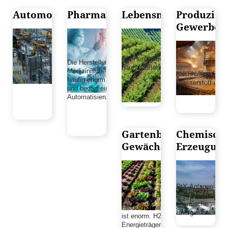
Automobilindustrie
Pharmaindustrie
Lebensmittelindustri
Produzier
Gewerbe
Die Automobilindustrie ist ein
Die Herstellung von Lebensmittel ist
Die Herstellung von
energieintensives Gewerbe, das
häufig äußerst energieintensiv.
Medizinischen Produkten ist
ein breites Anwendungsspektrum
Nachhaltige Plan
häufig enorm energieintensiv
für Wasserstoff bietet.
Wasserstoffanlag
und bedarf einer modernen
produzierende Ge
Automatisierung.
Gartenbau &
Chemisch
Gewächshäuser
Erzeugung
PtX-Anlagen wie 
Der Wärme- und
gehören zur Bran
Strombedarf in der
chemischen
Produktion von Gemüse
Energieumwandlu
ist enorm. H2 kann als
Energieträger eine